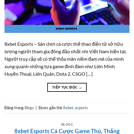
8xbet Esports – Sân chơi cá cược thể thao điện tử sở hữu
lượng người tham gia đông đảo nhất nhì Việt Nam hiện tại.
Người truy cập sẽ có thể thỏa mãn niềm đam mê của mình
xung quanh những tựa game đình đám như Liên Minh
Huyền Thoại, Liên Quân, Dota 2, CSGO […]
TIẾP TỤC ĐỌC
→
Đăng trong
Blogs
|
Được gắn thẻ
8xbet
,
esports
BLOGS
8xbet Esports Cá Cược Game Thủ, Thắng