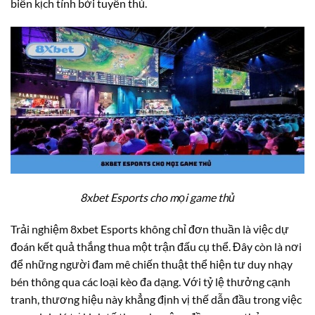
biến kịch tính bởi tuyển thủ.
8xbet Esports cho mọi game thủ
Trải nghiệm 8xbet Esports không chỉ đơn thuần là việc dự
đoán kết quả thắng thua một trận đấu cụ thể. Đây còn là nơi
để những người đam mê chiến thuật thể hiện tư duy nhạy
bén thông qua các loại kèo đa dạng. Với tỷ lệ thưởng cạnh
tranh, thương hiệu này khẳng định vị thế dẫn đầu trong việc