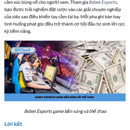
cảm xúc bùng nổ cho người xem. Tham gia
8xbet Esports
,
bạn được trải nghiệm đặt cược vào các giải chuyên nghiệp
của siêu sao điều khiển tay cầm tài ba. Mỗi pha ghi bàn hay
tình huống phạt góc đều trở thành cơ hội đầu tư sinh lời cực
kỳ tiềm năng.
8xbet Esports game bắn súng và thể thao
Lời kết