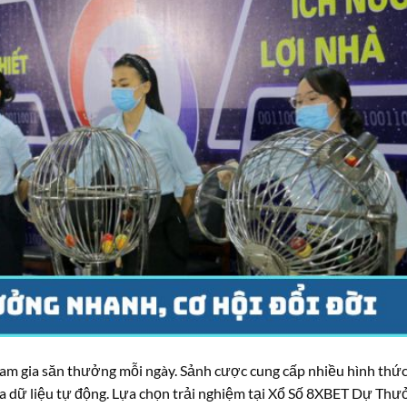
m gia săn thưởng mỗi ngày. Sảnh cược cung cấp nhiều hình thức g
a dữ liệu tự động. Lựa chọn trải nghiệm tại Xổ Số 8XBET Dự Th