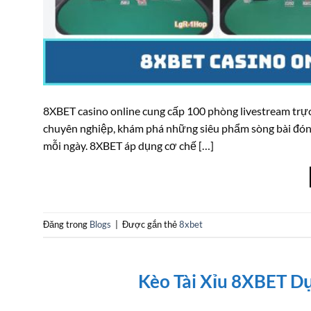
8XBET casino online cung cấp 100 phòng livestream trực
chuyên nghiệp, khám phá những siêu phẩm sòng bài đón
mỗi ngày. 8XBET áp dụng cơ chế […]
Đăng trong
Blogs
|
Được gắn thẻ
8xbet
Kèo Tài Xỉu 8XBET D