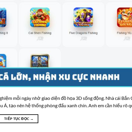
 nghiệm mỗi ngày nhờ giao diện đồ họa 3D sống động. Nhà cái Bắn
âu Á, tạo nên hệ thống phòng đấu xanh chín. Anh em cần hiểu rõ q
TIẾP TỤC ĐỌC
→