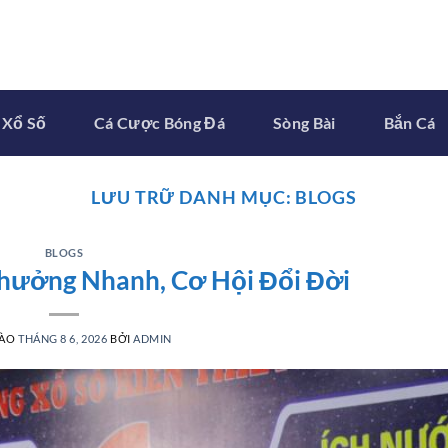
Xổ Số
Cá Cược Bóng Đá
Sòng Bài
Bắn Cá
LƯU TRỮ DANH MỤC:
BLOGS
BLOGS
hưởng Nhanh, Cơ Hội Đổi Đời
VÀO
THÁNG 8 6, 2026
BỞI
ADMIN