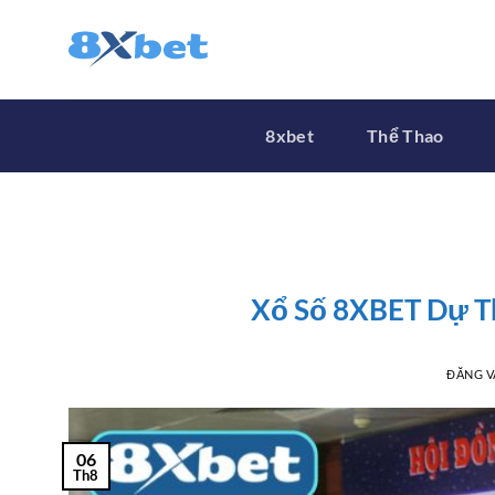
Bỏ
qua
nội
dung
8xbet
Thể Thao
Xổ Số 8XBET Dự T
ĐĂNG 
06
Th8