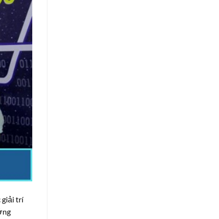
iải trí
ưởng