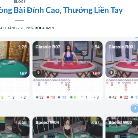
BLOGS
òng Bài Đỉnh Cao, Thưởng Liền Tay
ÀO
THÁNG 7 28, 2026
BỞI
ADMIN