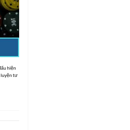
đấu hiện
 luyện tư