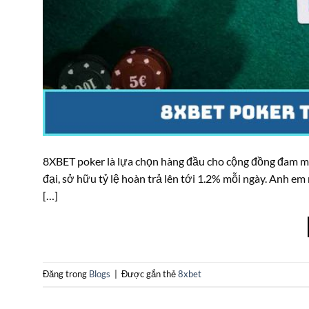
8XBET poker là lựa chọn hàng đầu cho cộng đồng đam mê
đại, sở hữu tỷ lệ hoàn trả lên tới 1.2% mỗi ngày. Anh e
[…]
Đăng trong
Blogs
|
Được gắn thẻ
8xbet