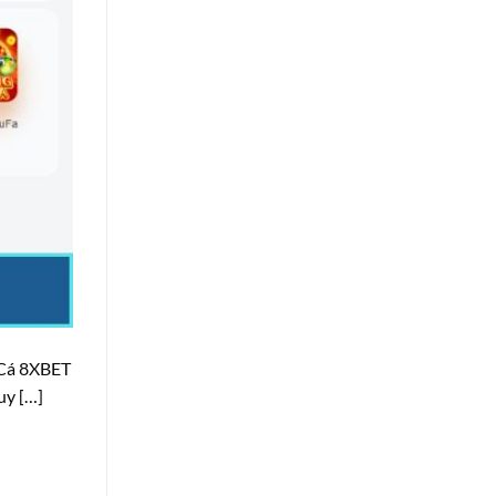
 Cá 8XBET
uy […]