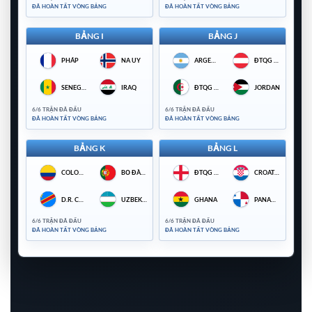
ĐÃ HOÀN TẤT VÒNG BẢNG
ĐÃ HOÀN TẤT VÒNG BẢNG
BẢNG I
BẢNG J
PHÁP
NA UY
ARGENTINA
ĐTQG ÁO
SENEGAL
IRAQ
ĐTQG ALGERIA
JORDAN
6/6 TRẬN ĐÃ ĐẤU
6/6 TRẬN ĐÃ ĐẤU
ĐÃ HOÀN TẤT VÒNG BẢNG
ĐÃ HOÀN TẤT VÒNG BẢNG
BẢNG K
BẢNG L
COLOMBIA
BỒ ĐÀO NHA
ĐTQG ANH
CROATIA
D.R. CONGO
UZBEKISTAN
GHANA
PANAMA
6/6 TRẬN ĐÃ ĐẤU
6/6 TRẬN ĐÃ ĐẤU
ĐÃ HOÀN TẤT VÒNG BẢNG
ĐÃ HOÀN TẤT VÒNG BẢNG