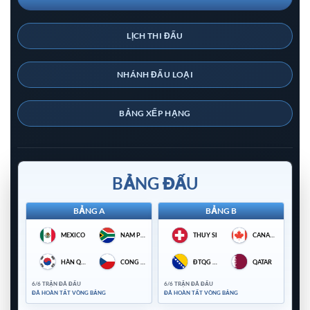
LỊCH THI ĐẤU
NHÁNH ĐẤU LOẠI
BẢNG XẾP HẠNG
BẢNG ĐẤU
BẢNG A
BẢNG B
MEXICO
NAM PHI
THỤY SĨ
CANADA
HÀN QUỐC
CỘNG HÒA SÉC
ĐTQG BOSNIA HERZEGOVINA
QATAR
6/6 TRẬN ĐÃ ĐẤU
6/6 TRẬN ĐÃ ĐẤU
ĐÃ HOÀN TẤT VÒNG BẢNG
ĐÃ HOÀN TẤT VÒNG BẢNG