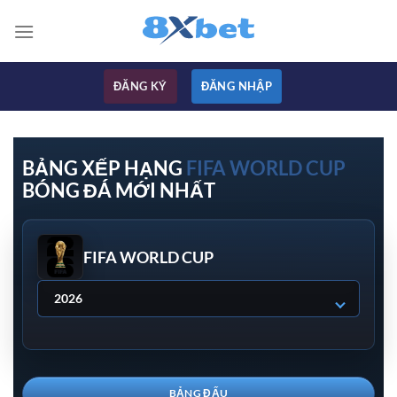
Bỏ
qua
nội
dung
ĐĂNG KÝ
ĐĂNG NHẬP
BẢNG XẾP HẠNG
FIFA WORLD CUP
BÓNG ĐÁ MỚI NHẤT
FIFA WORLD CUP
Season
BẢNG ĐẤU