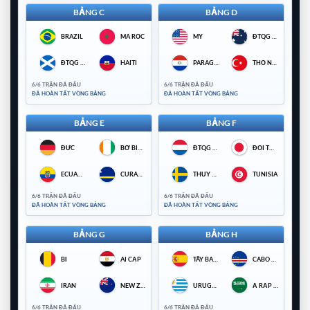
BẢNG C
BẢNG D
BRAZIL
MA RỐC
MỸ
ĐTQG ÚC
ĐTQG SCOTLAND
HAITI
PARAGUAY
THỔ NHĨ KỲ
6/6 TRẬN ĐÃ ĐẤU
6/6 TRẬN ĐÃ ĐẤU
ĐÃ HOÀN TẤT VÒNG BẢNG
ĐÃ HOÀN TẤT VÒNG BẢNG
BẢNG E
BẢNG F
ĐỨC
BỜ BIỂN NGÀ
ĐTQG HÀ LAN
ĐỘI TUYỂN BÓNG ĐÁ QUỐC GIA NHẬT BẢN
ECUADOR
CURACAO
THỤY ĐIỂN
TUNISIA
6/6 TRẬN ĐÃ ĐẤU
6/6 TRẬN ĐÃ ĐẤU
ĐÃ HOÀN TẤT VÒNG BẢNG
ĐÃ HOÀN TẤT VÒNG BẢNG
BẢNG G
BẢNG H
BỈ
AI CẬP
TÂY BAN NHA
CABO VERDE
IRAN
NEW ZEALAND
URUGUAY
Ả RẬP SAUDI
6/6 TRẬN ĐÃ ĐẤU
6/6 TRẬN ĐÃ ĐẤU