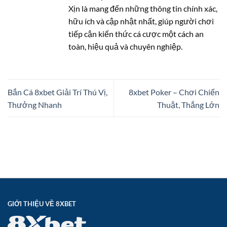
Xịn là mang đến những thông tin chính xác,
hữu ích và cập nhật nhất, giúp người chơi
tiếp cận kiến thức cá cược một cách an
toàn, hiệu quả và chuyên nghiệp.
Bắn Cá 8xbet Giải Trí Thú Vị,
8xbet Poker – Chơi Chiến
Thưởng Nhanh
Thuật, Thắng Lớn
GIỚI THIỆU VỀ 8XBET