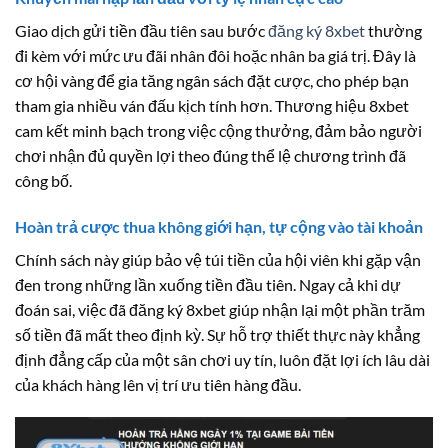
Giao dịch gửi tiền đầu tiên sau bước
đăng ký 8xbet
thường
đi kèm với mức ưu đãi nhân đôi hoặc nhân ba giá trị. Đây là
cơ hội vàng để gia tăng ngân sách đặt cược, cho phép bạn
tham gia nhiều ván đấu kịch tính hơn. Thương hiệu 8xbet
cam kết minh bạch trong việc cộng thưởng, đảm bảo người
chơi nhận đủ quyền lợi theo đúng thể lệ chương trình đã
công bố.
Hoàn trả cược thua không giới hạn, tự cộng vào tài khoản
Chính sách này giúp bảo vệ túi tiền của hội viên khi gặp vận
đen trong những lần xuống tiền đầu tiên. Ngay cả khi dự
đoán sai, việc đã đăng ký 8xbet giúp nhận lại một phần trăm
số tiền đã mất theo định kỳ. Sự hỗ trợ thiết thực này khẳng
định đẳng cấp của một sân chơi uy tín, luôn đặt lợi ích lâu dài
của khách hàng lên vị trí ưu tiên hàng đầu.