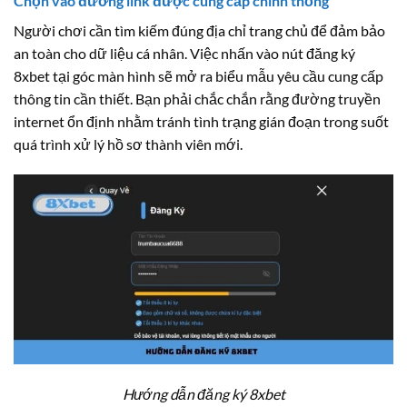
Chọn vào đường link được cung cấp chính thống
Người chơi cần tìm kiếm đúng địa chỉ trang chủ để đảm bảo
an toàn cho dữ liệu cá nhân. Việc nhấn vào nút đăng ký
8xbet tại góc màn hình sẽ mở ra biểu mẫu yêu cầu cung cấp
thông tin cần thiết. Bạn phải chắc chắn rằng đường truyền
internet ổn định nhằm tránh tình trạng gián đoạn trong suốt
quá trình xử lý hồ sơ thành viên mới.
Hướng dẫn đăng ký 8xbet