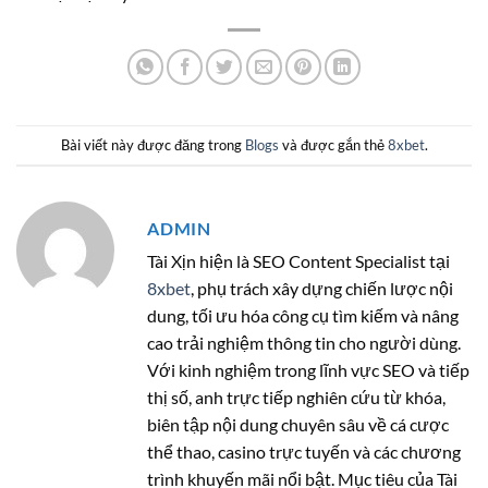
Bài viết này được đăng trong
Blogs
và được gắn thẻ
8xbet
.
ADMIN
Tài Xịn hiện là SEO Content Specialist tại
8xbet
, phụ trách xây dựng chiến lược nội
dung, tối ưu hóa công cụ tìm kiếm và nâng
cao trải nghiệm thông tin cho người dùng.
Với kinh nghiệm trong lĩnh vực SEO và tiếp
thị số, anh trực tiếp nghiên cứu từ khóa,
biên tập nội dung chuyên sâu về cá cược
thể thao, casino trực tuyến và các chương
trình khuyến mãi nổi bật. Mục tiêu của Tài