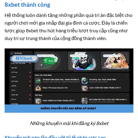
8xbet thành công
Hệ thống luôn dành tặng những phần quà tri ân đặc biệt cho
người chơi mới gia nhập đại gia đình cá cược. Đây là chiến
lược giúp 8xbet thu hút hàng triệu lượt truy cập cũng như
duy trì sự trung thành của cộng đồng thành viên.
Những khuyến mãi khi đăng ký 8xbet
Khuyến mãi nạp lần đầu với tỷ lệ nhân cực cao