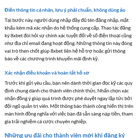
Điền thông tin cá nhân, lưu ý phải chuẩn, không dùng ảo
Tại bước này, người dùng nhập đầy đủ tên đăng nhập, mật
khẩu kèm mã xác nhận do hệ thống cung cấp. Thao tác đăng
ký 8xbet đòi hỏi sự chính xác tuyệt đối về số điện thoại cũng
như địa chỉ email đang hoạt động. Những thông tin này đóng
vai trò then chốt giúp 8xbet liên hệ hỗ trợ hoặc gửi thông
báo về các chương trình khuyến mãi định kỳ.
Xác nhận điều khoản và hoàn tất hồ sơ
Trước khi gửi yêu cầu, bạn nên dành thời gian đọc kỹ các quy
định chung dành cho thành viên chính thức. Nhấn chọn xác
nhận đồng ý giúp quá trình được phê duyệt ngay lập tức bởi
đội ngũ quản trị viên. Một thông báo thành công hiển thị trên
màn hình đồng nghĩa với việc bạn đã sẵn sàng nạp tiền, tham
gia trải nghiệm cá cược chuyên nghiệp.
Những ưu đãi cho thành viên mới khi đăng ký