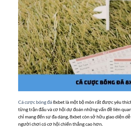
Cá cược bóng đá
8xbet là một bộ môn rất được yêu thích
từng trận đấu và cơ hội dự đoán những vấn đề liên quan
chỉ mang đến sự đa dạng, 8xbet còn sở hữu giao diện d
người chơi có cơ hội chiến thắng cao hơn.