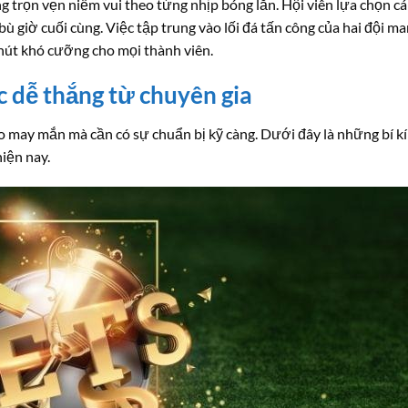
 trọn vẹn niềm vui theo từng nhịp bóng lăn. Hội viên lựa chọn c
giờ cuối cùng. Việc tập trung vào lối đá tấn công của hai đội man
 hút khó cưỡng cho mọi thành viên.
 dễ thắng từ chuyên gia
 may mắn mà cần có sự chuẩn bị kỹ càng. Dưới đây là những bí kíp
iện nay.