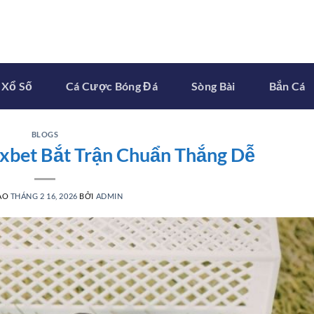
Xổ Số
Cá Cược Bóng Đá
Sòng Bài
Bắn Cá
BLOGS
xbet Bắt Trận Chuẩn Thắng Dễ
ÀO
THÁNG 2 16, 2026
BỞI
ADMIN