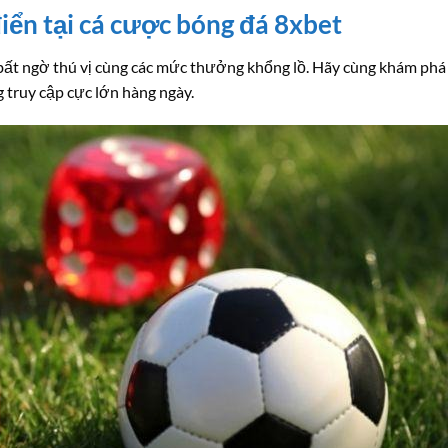
iển tại cá cược bóng đá 8xbet
ất ngờ thú vị cùng các mức thưởng khổng lồ. Hãy cùng khám phá 
 truy cập cực lớn hàng ngày.