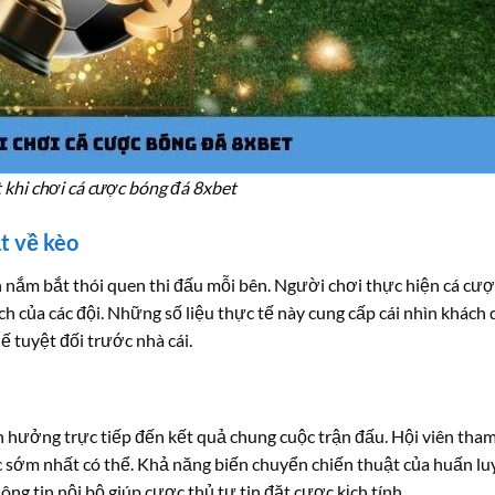
khi chơi cá cược bóng đá 8xbet
ật về kèo
ạn nắm bắt thói quen thi đấu mỗi bên. Người chơi thực hiện cá cư
 của các đội. Những số liệu thực tế này cung cấp cái nhìn khách
ế tuyệt đối trước nhà cái.
 hưởng trực tiếp đến kết quả chung cuộc trận đấu. Hội viên tham
c sớm nhất có thể. Khả năng biến chuyển chiến thuật của huấn lu
ng tin nội bộ giúp cược thủ tự tin đặt cược kịch tính.