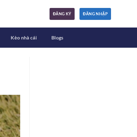
ĐĂNG KÝ
ĐĂNG NHẬP
Kèo nhà cái
Blogs