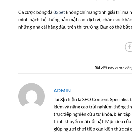
Cá cược bóng đá
8xbet
không chỉ mang tính giải trí, mà 
minh bạch, hệ thống bảo mật cao, dịch vụ chăm sóc khác
những nhà cái hàng đầu trên thị trường. Bạn có thể bắt đ
Bài viết này được đăn
ADMIN
Tài Xịn hiện là SEO Content Specialist 
kiếm và nâng cao trải nghiệm thông tin
trực tiếp nghiên cứu từ khóa, biên tập
trình khuyến mãi nổi bật. Mục tiêu của
giúp người chơi tiếp cận kiến thức cá 