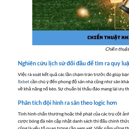
Chiến thuật 
Nghiên cứu lịch sử đối đầu để tìm ra quy lu
Việc rà soát kết quả các lần chạm trán trước đó giúp b
8xbet
cần chú ý đến phong độ sân nhà cũng như sân khách
về khả năng nổ kèo. Sự chuẩn bị thấu đáo mang lại ưu th
Phân tích đội hình ra sân theo logic hơn
Tình hình chấn thương hoặc thẻ phạt của các trụ cột ảnh
cược bóng đá nên cập nhật danh sách thi đấu chính thứ
cũng là yếu tố quan trọng cần xem xét. Việc nắm vững thô