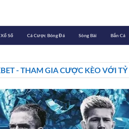
Xổ Số
Cá Cược Bóng Đá
Sòng Bài
Bắn Cá
BET - THAM GIA CƯỢC KÈO VỚI TỶ 