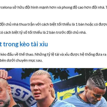
arcelona sở hữu đội hình mạnh hơn và phong độ cao hơn đội nhà. Th
ội chủ nhà thua trận với cách biệt tối thiểu là 1 bàn hoặc có đư
 cách biệt tỷ số tối thiểu là 2 bàn trước đội chủ nhà.
 trong kèo tài xỉu
 kèo đấu về thể thao. Những tỷ lệ tài và xỉu được hệ thống đưa ra 
t bên dưới chuyên mục sau.