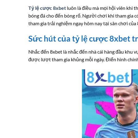
Tỷ lệ cược 8xbet
luôn là điều mà mọi hội viên khi 
bóng đá cho đến bóng rổ. Người chơi khi tham gia 
tham gia trải nghiệm ngay hôm nay tại sân chơi của 
Sức hút của tỷ lệ cược 8xbet 
Nhắc đến 8xbet là nhắc đến nhà cái hàng đầu khu v
được lượt tham gia khủng mỗi ngày. Điển hình chín