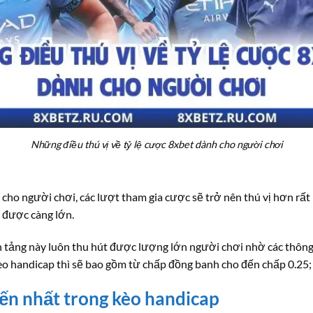
Những điều thú vị về tỷ lệ cược 8xbet dành cho người chơi
ho người chơi, các lượt tham gia cược sẽ trở nên thú vị hơn rất n
về được càng lớn.
nền tảng này luôn thu hút được lượng lớn người chơi nhờ các thôn
o handicap thì sẽ bao gồm từ chấp đồng banh cho đến chấp 0.25; 0
ến nhất trong kèo handicap