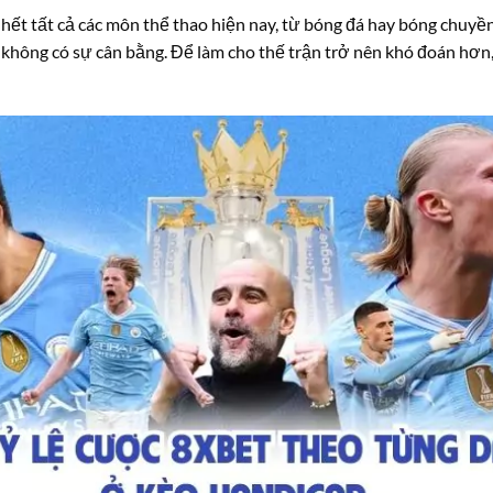
hết tất cả các môn thể thao hiện nay, từ bóng đá hay bóng chuyề
không có sự cân bằng. Để làm cho thế trận trở nên khó đoán hơn