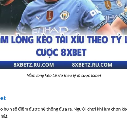
Nằm lòng kèo tài xỉu theo tỷ lệ cược 8xbet
bet
cao hơn số điểm được hệ thống đưa ra. Người chơi khi lựa chọn kè
hất.