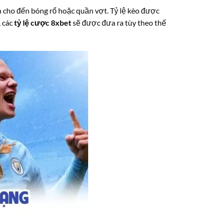
n cho đến bóng rổ hoặc quần vợt. Tỷ lệ kèo được
, các
tỷ lệ cược 8xbet
sẽ được đưa ra tùy theo thế