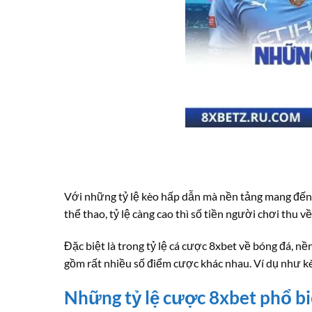
Với những tỷ lệ kèo hấp dẫn mà nền tảng mang đến c
thể thao, tỷ lệ càng cao thì số tiền người chơi thu 
Đặc biệt là trong tỷ lệ cá cược 8xbet về bóng đá, 
gồm rất nhiều số điểm cược khác nhau. Ví dụ như kè
Những tỷ lệ cược 8xbet phổ bi