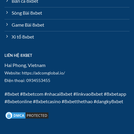
Bắn cá 8xbet
Sòng Bài 8xbet
Game Bài 8xbet
Xì tố 8xbet
LIÊN HỆ 8XBET
Hai Phong, Vietnam
Website:
https://adcomglobal.io/
Điện thoại: 0934553455
#8xbet #8xbetcom #nhacai8xbet #linkvao8xbet #8xbetapp
#8xbetonline #8xbetcasino #8xbetthethao #dangky8xbet