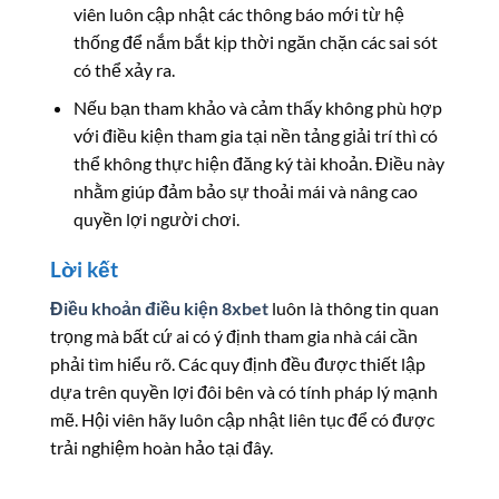
viên luôn cập nhật các thông báo mới từ hệ
thống để nắm bắt kịp thời ngăn chặn các sai sót
có thể xảy ra.
Nếu bạn tham khảo và cảm thấy không phù hợp
với điều kiện tham gia tại nền tảng giải trí thì có
thể không thực hiện đăng ký tài khoản. Điều này
nhằm giúp đảm bảo sự thoải mái và nâng cao
quyền lợi người chơi.
Lời kết
Điều khoản điều kiện 8xbet
luôn là thông tin quan
trọng mà bất cứ ai có ý định tham gia nhà cái cần
phải tìm hiểu rõ. Các quy định đều được thiết lập
dựa trên quyền lợi đôi bên và có tính pháp lý mạnh
mẽ. Hội viên hãy luôn cập nhật liên tục để có được
trải nghiệm hoàn hảo tại đây.