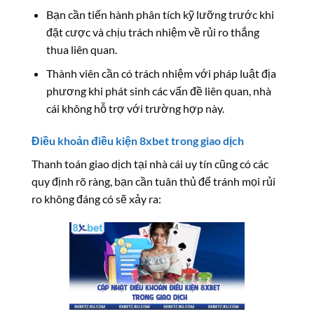
Bạn cần tiến hành phân tích kỹ lưỡng trước khi
đặt cược và chịu trách nhiệm về rủi ro thắng
thua liên quan.
Thành viên cần có trách nhiệm với pháp luật địa
phương khi phát sinh các vấn đề liên quan, nhà
cái không hỗ trợ với trường hợp này.
Điều khoản điều kiện 8xbet trong giao dịch
Thanh toán giao dịch tại nhà cái uy tín cũng có các
quy định rõ ràng, bạn cần tuân thủ để tránh mọi rủi
ro không đáng có sẽ xảy ra: