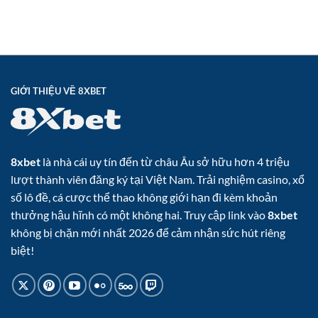
GIỚI THIỆU VỀ 8XBET
8xbet
là nhà cái uy tín đến từ châu Âu sở hữu hơn 4 triệu
lượt thành viên đăng ký tại Việt Nam. Trải nghiệm casino, xổ
số lô đề, cá cược thể thao không giới hạn đi kèm khoản
thưởng hậu hĩnh có một không hai. Truy cập link vào
8xbet
không bị chặn mới nhất 2026 để cảm nhận sức hút riêng
biệt!