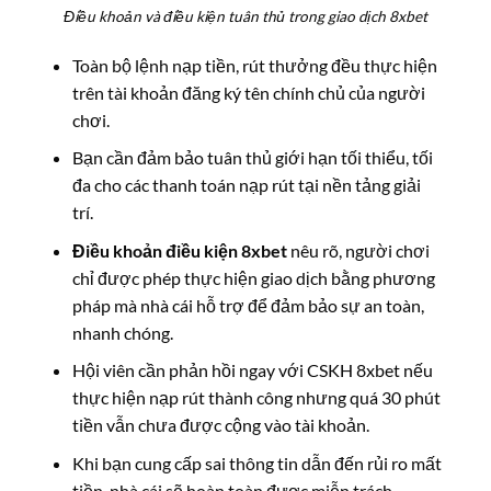
Điều khoản và điều kiện tuân thủ trong giao dịch 8xbet
Toàn bộ lệnh nạp tiền, rút thưởng đều thực hiện
trên tài khoản đăng ký tên chính chủ của người
chơi.
Bạn cần đảm bảo tuân thủ giới hạn tối thiểu, tối
đa cho các thanh toán nạp rút tại nền tảng giải
trí.
Điều khoản điều kiện 8xbet
nêu rõ, người chơi
chỉ được phép thực hiện giao dịch bằng phương
pháp mà nhà cái hỗ trợ để đảm bảo sự an toàn,
nhanh chóng.
Hội viên cần phản hồi ngay với CSKH 8xbet nếu
thực hiện nạp rút thành công nhưng quá 30 phút
tiền vẫn chưa được cộng vào tài khoản.
Khi bạn cung cấp sai thông tin dẫn đến rủi ro mất
tiền, nhà cái sẽ hoàn toàn được miễn trách