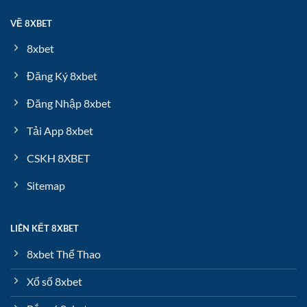
VỀ 8XBET
8xbet
Đăng Ký 8xbet
Đăng Nhập 8xbet
Tải App 8xbet
CSKH 8XBET
Sitemap
LIÊN KẾT 8XBET
8xbet Thể Thao
Xổ số 8xbet